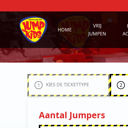
VRIJ
HOME
JUMPEN
AC
KIES DE TICKETTYPE
1
2
Aantal Jumpers