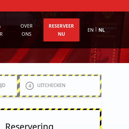
&
OVER
RESERVEER
|
EN
NL
R
ONS
NU
IJD
UITCHECKEN
4
Reservering