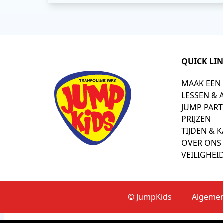
QUICK LI
MAAK EEN
LESSEN & 
JUMP PART
PRIJZEN
TIJDEN & 
OVER ONS
VEILIGHEI
© JumpKids
Algeme