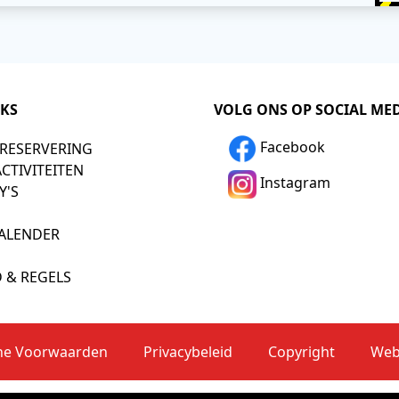
NKS
VOLG ONS OP SOCIAL ME
Facebook
 RESERVERING
ACTIVITEITEN
Instagram
Y'S
KALENDER
D & REGELS
ne Voorwaarden
Privacybeleid
Copyright
Web