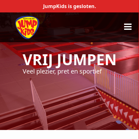
JumpKids is gesloten.
VRIJ JUMPEN
Veel plezier, pret en sportief